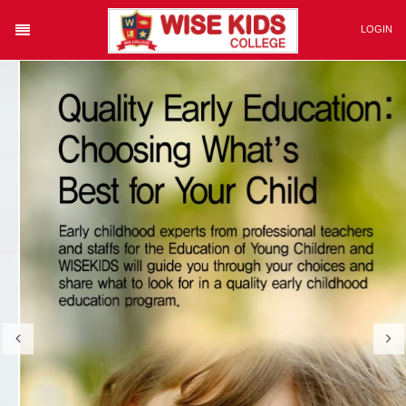
Category
LOGIN
회원가입
아이디/비번찾기
Login
자동로그인
ABOUT WISE KIDS
CURRICULUM
COMMUNITY
ALBUM
CAMPUS
반별 게시판