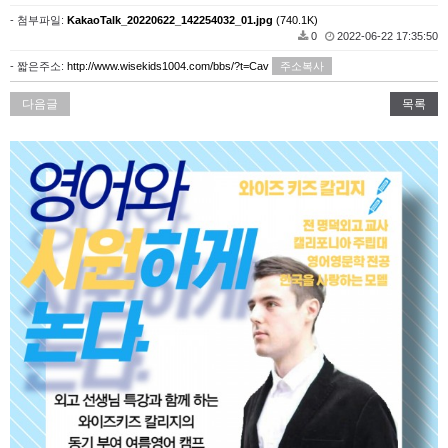
- 첨부파일:
KakaoTalk_20220622_142254032_01.jpg
(740.1K)
0
2022-06-22 17:35:50
- 짧은주소:
http://www.wisekids1004.com/bbs/?t=Cav
주소복사
다음글
목록