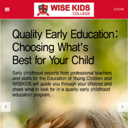
Category
LOGIN
회원가입
아이디/비번찾기
Login
자동로그인
ABOUT WISE KIDS
CURRICULUM
COMMUNITY
ALBUM
ADMISSION
입학절차