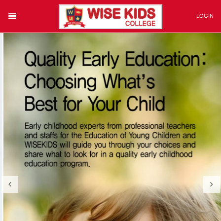
Category
LOGIN
회원가입
아이디/비번찾기
Login
자동로그인
ABOUT WISE KIDS
CURRICULUM
OVERWIEW
JUNIOR PROGRAM
소수정예 유아 프로그램
SENIOR PROGRAM
영어유치부